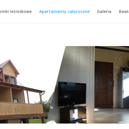
omki letniskowe
Apartamenty całoroczne
Galeria
Bawi