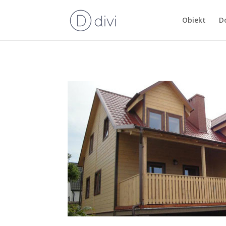
Obiekt
D