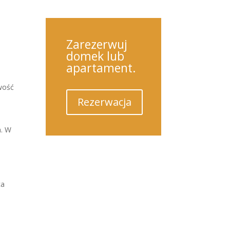
Zarezerwuj
domek lub
apartament.
iwość
Rezerwacja
a. W
ca