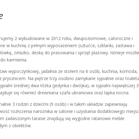
e
rujemy 2 wybudowane w 2012 roku, dwupoziomowe, całoroczne i
 w kuchnię z pełnym wyposażeniem (sztućce, szklanki, zastawa i
dówkę, żelazko, deskę do prasowania i sprzęt plażowy. Istnieje możl
 do karmienia.
estaw wypoczynkowy, jadalnia ze stołem na 6 osób, kuchnia, komoda,
ka z prysznicem. Na piętrze trzy osobno zamykane sypialnie oraz toalet
pialni średniej dwa łóżka (jedynka i dwójka), w sypialni największej 3
znajduje się również drewniana szafa ubraniowa oraz lapka nocna.
nie 3 rodzin z dziećmi (9 osób) i w takim układzie zapewniają
wość rozłożenia narożnika w salonie i uzyskania dodatkowego miejs
żym zadaszonym tarasie znajdują się wygodne ratanowe meble
żdym z obiektów.