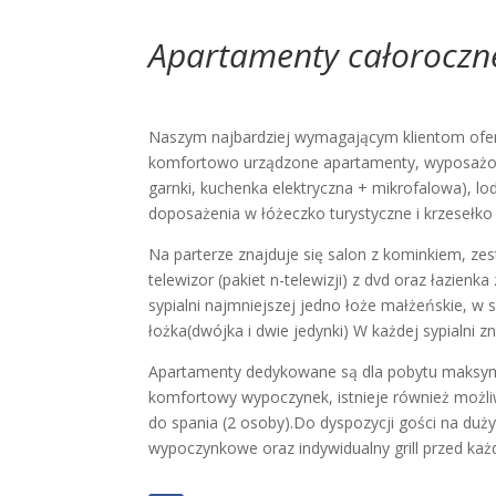
Apartamenty całoroczn
Naszym najbardziej wymagającym klientom ofe
komfortowo urządzone apartamenty, wyposażone
garnki, kuchenka elektryczna + mikrofalowa), lo
doposażenia w łóżeczko turystyczne i krzesełko
Na parterze znajduje się salon z kominkiem, z
telewizor (pakiet n-telewizji) z dvd oraz łazien
sypialni najmniejszej jedno łoże małżeńskie, w sy
łożka(dwójka i dwie jedynki) W każdej sypialni 
Apartamenty dedykowane są dla pobytu maksymal
komfortowy wypoczynek, istnieje również możli
do spania (2 osoby).Do dyspozycji gości na du
wypoczynkowe oraz indywidualny grill przed ka